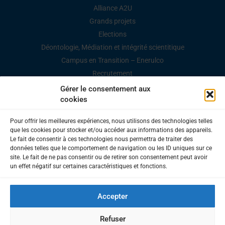
Alliance A2U
Grands projets
Elections
Déontologie, Médiation et intégrité scientitique
Campus en Transition – Enerulco
Recrutement
Marchés publics
Gérer le consentement aux
cookies
Espace Presse / Documents
Pour offrir les meilleures expériences, nous utilisons des technologies telles
que les cookies pour stocker et/ou accéder aux informations des appareils.
Le fait de consentir à ces technologies nous permettra de traiter des
données telles que le comportement de navigation ou les ID uniques sur ce
site. Le fait de ne pas consentir ou de retirer son consentement peut avoir
UNIVERSITÉ DU LITTORAL CÔTE D'OPALE
un effet négatif sur certaines caractéristiques et fonctions.
1, place de l’Yser | BP 71 022 | 59 375 Dunkerque Cedex 1 –
France Tél. +33 (0)3 28 23 73 73
Mentions légales
–
Accepter
Accessibilité
Contacts
Refuser