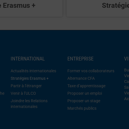
ie Erasmus +
Stratégi
INTERNATIONAL
ENTREPRISE
V
Bu
Actualités internationales
Former vos collaborateurs
Vi
Stratégies Erasmus +
Alternance CFA
Ca
Partir à l’étranger
Taxe d’apprentissage
Sa
Vi
che
Venir à l’ULCO
Proposer un emploi
Ai
Joindre les Relations
Proposer un stage
internationales
Marchés publics