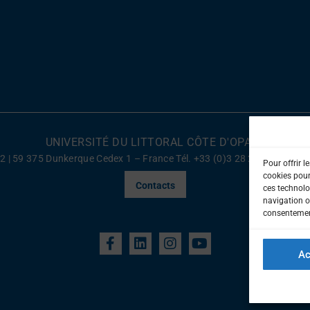
UNIVERSITÉ DU LITTORAL CÔTE D'OPALE
022 | 59 375 Dunkerque Cedex 1 – France Tél. +33 (0)3 28 23 73 73
Ment
Pour offrir l
cookies pour
Contacts
ces technolo
navigation ou
consentement
Ac