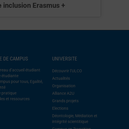
e inclusion Erasmus +
IE DE CAMPUS
UNIVERSITE
reau d’accueil étudiant
Découvrir l’ULCO
e étudiante
Actualités
mpus pour tous, Egalité,
Organisation
nté
e pratique
Alliance A2U
des et ressources
Grands projets
Elections
Déontologie, Médiation et
intégrité scientitique
Campus en Transition –