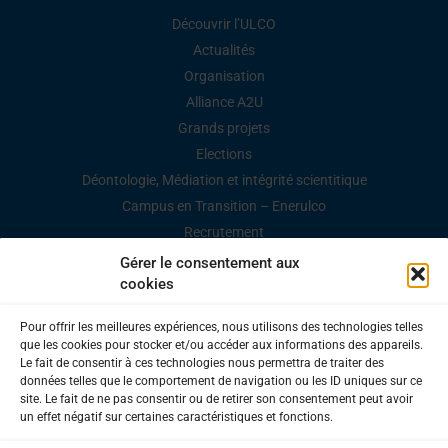
Découvrir l’ULCO
Actualités
Organisation
Alliance A2U
Grands projets
Elections
Déontologie, Médiation et intégrité scientitique
Campus en Transition – Enerulco
Recrutement
Marchés publics
Gérer le consentement aux
cookies
Espace Presse / Documents
Pour offrir les meilleures expériences, nous utilisons des technologies telles
que les cookies pour stocker et/ou accéder aux informations des appareils.
Le fait de consentir à ces technologies nous permettra de traiter des
données telles que le comportement de navigation ou les ID uniques sur ce
site. Le fait de ne pas consentir ou de retirer son consentement peut avoir
UNIVERSITÉ DU LITTORAL CÔTE D'OPALE
un effet négatif sur certaines caractéristiques et fonctions.
1, place de l’Yser | BP 71 022 | 59 375 Dunkerque Cedex 1 –