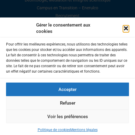
Déontologie, Médiation et intégrité scientitique
Campus en Transition – Enerulco
Recrutement
Marchés publics
Gérer le consentement aux
cookies
Espace Presse / Documents
Pour offrir les meilleures expériences, nous utilisons des technologies telles
que les cookies pour stocker et/ou accéder aux informations des appareils.
Le fait de consentir à ces technologies nous permettra de traiter des
données telles que le comportement de navigation ou les ID uniques sur ce
site. Le fait de ne pas consentir ou de retirer son consentement peut avoir
UNIVERSITÉ DU LITTORAL CÔTE D'OPALE
un effet négatif sur certaines caractéristiques et fonctions.
1, place de l’Yser | BP 71 022 | 59 375 Dunkerque Cedex 1 –
France Tél. +33 (0)3 28 23 73 73
Mentions légales
–
Accepter
Accessibilité
Contacts
Refuser
Voir les préférences
Politique de cookies
Mentions légales