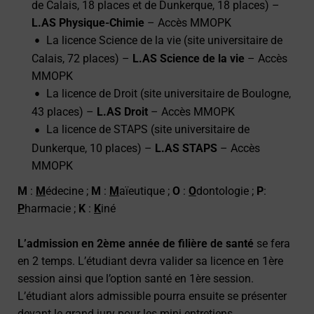
de Calais, 18 places
et de Dunkerque, 18 places) –
L.AS Physique-Chimie
– Accès MMOPK
La licence Science de la vie (site universitaire de
Calais, 72 places) –
L.AS Science de la vie
– Accès
MMOPK
La licence de Droit (site universitaire de Boulogne,
43 places) –
L.AS Droit
– Accès MMOPK
La licence de STAPS (site universitaire de
Dunkerque, 10 places) –
L.AS STAPS
– Accès
MMOPK
M
:
M
édecine ;
M
:
M
aïeutique ;
O
:
O
dontologie ;
P
:
P
harmacie ;
K
:
K
iné
L’admission en 2ème année de filière de santé
se fera
en 2 temps. L’étudiant devra valider sa licence en 1ère
session ainsi que l’option santé en 1ère session.
L’étudiant alors admissible pourra ensuite se présenter
devant le grand jury pour les mini entretiens.