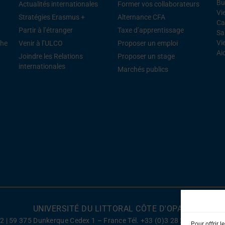
Bu
Actualités internationales
Former vos collaborateurs
Vi
Stratégies Erasmus +
Alternance CFA
Ca
Partir à l’étranger
Taxe d’apprentissage
Sa
Vi
che
Venir à l’ULCO
Proposer un emploi
Ai
Joindre les Relations
Proposer un stage
internationales
Marchés publics
UNIVERSITÉ DU LITTORAL CÔTE D'OPALE
022 | 59 375 Dunkerque Cedex 1 – France Tél. +33 (0)3 28 23 73 73
Ment
Pour offrir l