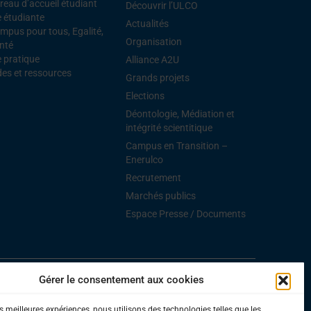
reau d’accueil étudiant
Découvrir l’ULCO
e étudiante
Actualités
mpus pour tous, Egalité,
Organisation
nté
e pratique
Alliance A2U
des et ressources
Grands projets
Elections
Déontologie, Médiation et
intégrité scientitique
Campus en Transition –
Enerulco
Recrutement
Marchés publics
Espace Presse / Documents
Gérer le consentement aux cookies
ions légales
–
Accessibilité
es meilleures expériences, nous utilisons des technologies telles que les