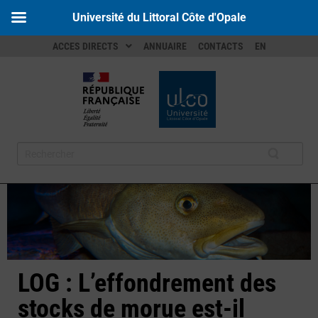
Université du Littoral Côte d'Opale
ACCES DIRECTS
ANNUAIRE
CONTACTS
EN
LOG : L’effondrement des
stocks de morue est-il