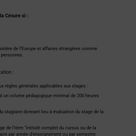
la Césure si :
inistère de l’Europe et affaires étrangères comme
s personnes.
ation :
x règles générales applicables aux stages :
ant un volume pédagogique minimal de 200 heures
 du stagiaire donnant lieu à évaluation du stage de la
ge de l’item “intitulé complet du cursus ou de la
raire par année d’enseignement ou par semestre