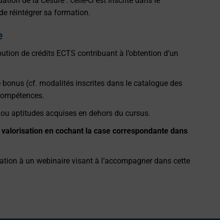
tion de la Césure : celle-ci est inscrite dans le
e réintégrer sa formation.
e
bution de crédits ECTS contribuant à l’obtention d’un
e bonus (cf. modalités inscrites dans le catalogue des
 compétences.
s ou aptitudes acquises en dehors du cursus.
e valorisation en cochant la case correspondante dans
vitation à un webinaire visant à l’accompagner dans cette