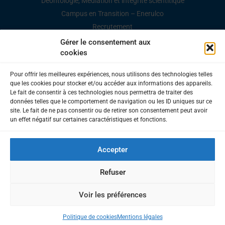
Déontologie, Médiation et intégrité scientitique
Campus en Transition – Enerulco
Recrutement
Marchés publics
Gérer le consentement aux
cookies
Espace Presse / Documents
Pour offrir les meilleures expériences, nous utilisons des technologies telles
que les cookies pour stocker et/ou accéder aux informations des appareils.
Le fait de consentir à ces technologies nous permettra de traiter des
données telles que le comportement de navigation ou les ID uniques sur ce
site. Le fait de ne pas consentir ou de retirer son consentement peut avoir
UNIVERSITÉ DU LITTORAL CÔTE D'OPALE
un effet négatif sur certaines caractéristiques et fonctions.
1, place de l’Yser | BP 71 022 | 59 375 Dunkerque Cedex 1 –
France Tél. +33 (0)3 28 23 73 73
Mentions légales
–
Accepter
Accessibilité
Contacts
Refuser
Voir les préférences
Politique de cookies
Mentions légales