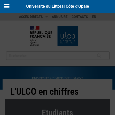
Université du Littoral Côte d'Opale
ACCES DIRECTS
ANNUAIRE
CONTACTS
EN
L'ULCO en chiffres​
Etudiants